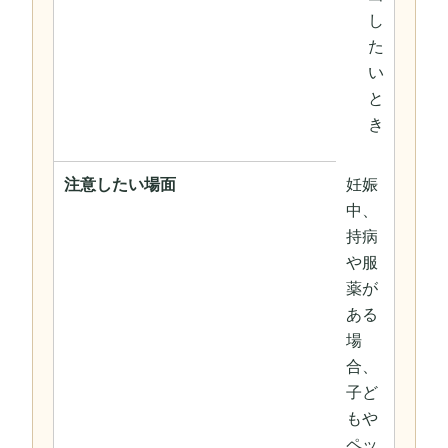
し
た
い
と
き
注意したい場面
妊娠
中、
持病
や服
薬が
ある
場
合、
子ど
もや
ペッ