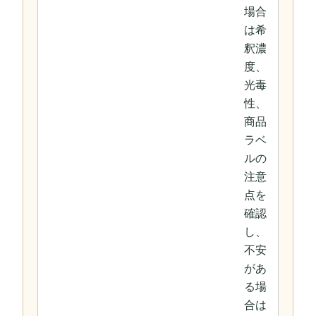
場合
は希
釈濃
度、
光毒
性、
商品
ラベ
ルの
注意
点を
確認
し、
不安
があ
る場
合は