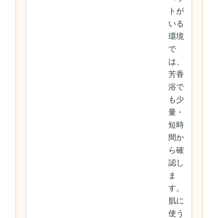
トが
いる
環境
で
は、
芳香
浴で
も少
量・
短時
間か
ら確
認し
ま
す。
肌に
使う