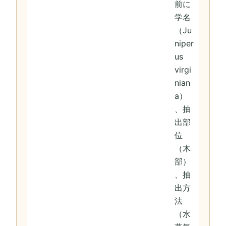
前に
学名
（Ju
niper
us
virgi
nian
a）
、抽
出部
位
（木
部）
、抽
出方
法
（水