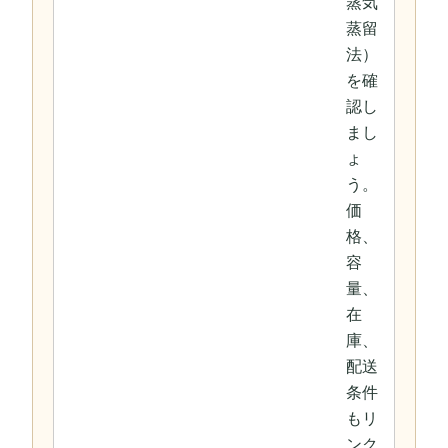
蒸気
蒸留
法）
を確
認し
まし
ょ
う。
価
格、
容
量、
在
庫、
配送
条件
もリ
ンク