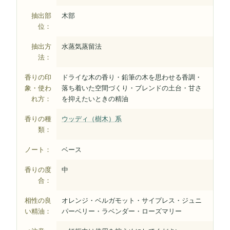
抽出部
木部
位：
抽出方
水蒸気蒸留法
法：
香りの印
ドライな木の香り・鉛筆の木を思わせる香調・
象・使わ
落ち着いた空間づくり・ブレンドの土台・甘さ
れ方：
を抑えたいときの精油
香りの種
ウッディ（樹木）系
類：
ノート：
ベース
香りの度
中
合：
相性の良
オレンジ・ベルガモット・サイプレス・ジュニ
い精油：
パーベリー・ラベンダー・ローズマリー