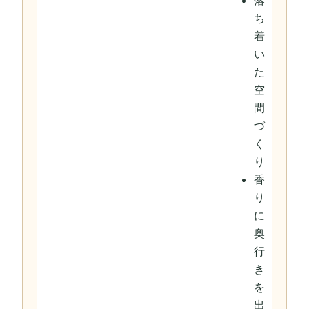
落
ち
着
い
た
空
間
づ
く
り
香
り
に
奥
行
き
を
出