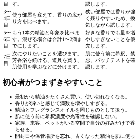
目
す。
認します。
3〜
狭い部屋では香りが強
使う部屋を変えて、香りの広が
4日
く残りやすいため、換
り方を比べます。
目
気しながら試します。
5〜
もう1本の精油と印象を比べま
好きな香りでも量を増
6日
す。混ぜる場合は合計1〜2滴ま
やしすぎないことを優
目
でにします。
先します。
次にやりたいことを選びます。
肌に使う前に希釈、禁
7日
芳香浴を続ける、道具を買う、
忌、パッチテストを確
目
肌使用を学ぶなどに分けます。
認します。
初心者がつまずきやすいこと
最初から精油をたくさん買い、使い切れなくなる。
香りが弱いと感じて滴数を増やしすぎる。
精油とフレグランスオイルを同じものとして扱う。
肌に使う前に希釈濃度や光毒性を確認しない。
家族、来客、ペットがいる空間で自分の好みだけで香
らせる。
開封日や保管場所を忘れ、古くなった精油を肌に使っ