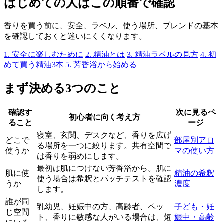
はじめての人はこの順番で確認
香りを買う前に、安全、ラベル、使う場所、ブレンドの基本
を確認しておくと迷いにくくなります。
1. 安全に楽しむために
2. 精油とは
3. 精油ラベルの見方
4. 初
めて買う精油3本
5. 芳香浴から始める
まず決める3つのこと
確認す
次に見るペ
初心者に向く考え方
ること
ージ
寝室、玄関、デスクなど、香りを広げ
どこで
部屋別アロ
る場所を一つに絞ります。共有空間で
使うか
マの使い方
は香りを弱めにします。
最初は肌につけない芳香浴から。肌に
肌に使
精油の希釈
使う場合は希釈とパッチテストを確認
うか
濃度
します。
誰が同
乳幼児、妊娠中の方、高齢者、ペッ
子ども・妊
じ空間
ト、香りに敏感な人がいる場合は、短
娠中・高齢