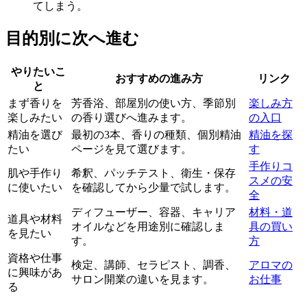
てしまう。
目的別に次へ進む
やりたいこ
おすすめの進み方
リンク
と
まず香りを
芳香浴、部屋別の使い方、季節別
楽しみ方
楽しみたい
の香り選びへ進みます。
の入口
精油を選び
最初の3本、香りの種類、個別精油
精油を探
たい
ページを見て選びます。
す
手作りコ
肌や手作り
希釈、パッチテスト、衛生・保存
スメの安
に使いたい
を確認してから少量で試します。
全
ディフューザー、容器、キャリア
材料・道
道具や材料
オイルなどを用途別に確認しま
具の買い
を見たい
す。
方
資格や仕事
検定、講師、セラピスト、調香、
アロマの
に興味があ
サロン開業の違いを見ます。
お仕事
る