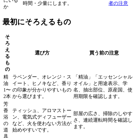
にいる
時間・少量にします。
者の注意
か
最初にそろえるもの
そ
ろ
え
選び方
買う前の注意
る
も
の
精
ラベンダー、オレンジ・ス
「精油」「エッセンシャル
油
イート、ヒノキなど、香り
オイル」と用途表示、学
1〜
の印象が分かりやすいもの
名、抽出部位、原産国、使
2本
から選びます。
用期限を確認します。
芳
香
ティッシュ、アロマストー
部屋の広さ、掃除のしやす
浴
ン、電気式ディフューザー
さ、連続運転時間を確認し
の
など、火を使わない方法が
ます。
道
始めやすいです。
具