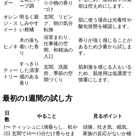
ダー
り小物の香り
ーブ調
前は控えめにします。
づけ
オレン
明るく親
玄関、リビン
肌に使う場合は光毒性や
ジ・ス
しみやす
グ、朝の気分
酸化状態を確認します。
イート
い柑橘
転換
浴室まわり、
木の落ち
香りが強く感じることが
仕事後の空
ヒノキ
着いた香
あるため少量から試しま
間、和精油の
り
す。
入口
すっきり
玄関、洗面
肌刺激を感じる人もいる
ティー
した清潔
所、季節の空
ため、肌使用は低濃度で
トリー
感のある
間づくり
慎重にします。
香り
最初の1週間の試し方
日
やること
見るポイント
数
1〜
ティッシュに1滴垂らし、机や
頭痛、吐き気、眠気、
2日
玄関で10〜15分だけ香らせま
家族の反応がないか確