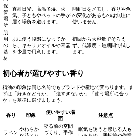
保
直射日光、高温多湿、火
開封日をメモし、香りや色
管
気、子どもやペットの手が
の変化があるものは無理に
場
届く場所を避けます。
使いません。
所
肌
用
肌に使う段階になってか
初回から大容量でそろえ
の
ら、キャリアオイルや容器
ず、低濃度・短期間で試し
基
を少量で用意します。
ます。
材
初心者が選びやすい香り
精油の印象は同じ名前でもブランドや産地で変わります。ま
ずは「好きかどうか」「強すぎないか」「使う場所に合う
か」を基準に選びましょう。
使いやすい場
香り
印象
注意点
面
寝る前の空間
やわらか
眠気を誘うと感じる人も
ラベン
づくり、手作
な花とハ
いるため、運転前や作業