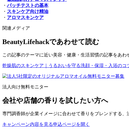
・
パッチテストの基本
・
スキンケア向け精油
・
アロマスキンケア
関連メディア
BeautyLifehackであわせて読む
この記事のテーマに近い美容・健康・生活習慣の記事をあわ
乾燥肌のスキンケア｜うるおいを守る洗顔・保湿・入浴のコ
法人向け無料モニター
会社や店舗の香りを試したい方へ
専門調香師が企業イメージに合わせて香りをブレンドする、
キャンペーン内容を見る
申込ページを開く