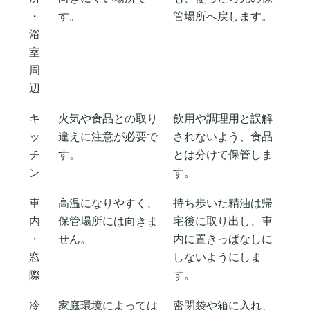
・
す。
管場所へ戻します。
浴
室
周
辺
キ
火気や食品との取り
飲用や調理用と誤解
ッ
違えに注意が必要で
されないよう、食品
チ
す。
とは分けて保管しま
ン
す。
車
高温になりやすく、
持ち歩いた精油は帰
内
保管場所には向きま
宅後に取り出し、車
・
せん。
内に置きっぱなしに
窓
しないようにしま
際
す。
冷
家庭環境によっては
密閉袋や箱に入れ、