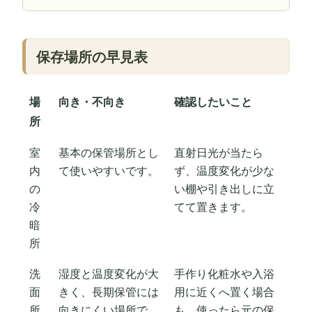
保存場所の早見表
場
向き・不向き
確認したいこと
所
室
基本の保管場所とし
直射日光が当たら
内
て使いやすいです。
ず、温度変化が少な
の
い棚や引き出しに立
冷
てて置きます。
暗
所
洗
湿度と温度変化が大
手作り化粧水や入浴
面
きく、長期保管には
用に近くへ置く場合
所
向きにくい場所で
も、使ったら元の保