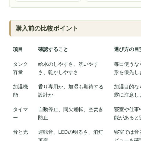
購入前の比較ポイント
項目
確認すること
選び方の目
タンク
給水のしやすさ、洗いやす
毎日使うな
容量
さ、乾かしやすさ
形を優先し
加湿機
香り専用か、加湿も期待する
加湿目的な
能
設計か
露に注意し
タイマ
自動停止、間欠運転、空焚き
寝室や仕事
ー
防止
能があると
音と光
運転音、LEDの明るさ、消灯
寝室では音
可否
ビューも確