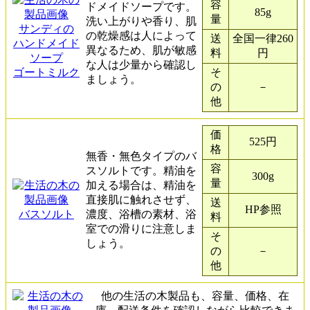
容
ドメイドソープです。
85g
量
洗い上がりや香り、肌
サンディの
の乾燥感は人によって
送
全国一律260
ハンドメイド
異なるため、肌が敏感
料
円
ソープ
な人は少量から確認し
ゴートミルク
そ
ましょう。
の
－
他
価
525円
格
無香・無色タイプのバ
容
スソルトです。精油を
300g
量
加える場合は、精油を
直接肌に触れさせず、
送
HP参照
バスソルト
濃度、浴槽の素材、浴
料
室での滑りに注意しま
そ
しょう。
の
－
他
他の生活の木製品も、容量、価格、在