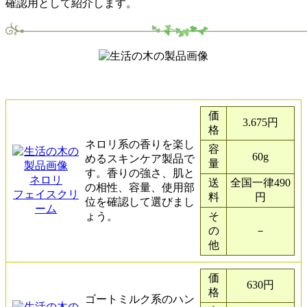
確認用として紹介します。
価
3.675円
格
ネロリ系の香りを楽し
容
60g
めるスキンケア製品で
量
す。香りの強さ、肌と
ネロリ
送
全国一律490
の相性、容量、使用部
フェイスクリ
料
円
位を確認して選びまし
ーム
ょう。
そ
の
－
他
価
630円
格
ゴートミルク系のハン