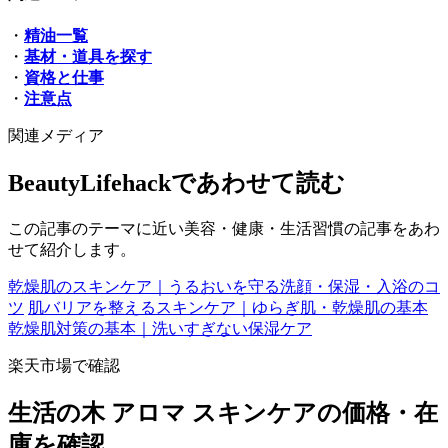
・
精油一覧
・
基材・道具を探す
・
資格と仕事
・
注意点
関連メディア
BeautyLifehackであわせて読む
この記事のテーマに近い美容・健康・生活習慣の記事をあわ
せて紹介します。
乾燥肌のスキンケア｜うるおいを守る洗顔・保湿・入浴のコ
ツ
肌バリアを整えるスキンケア｜ゆらぎ肌・乾燥肌の基本
乾燥肌対策の基本｜洗いすぎない保湿ケア
楽天市場で確認
生活の木 アロマ スキンケアの価格・在
庫を確認