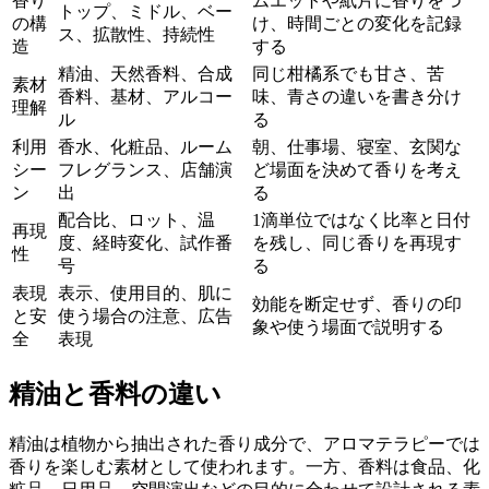
香り
ムエットや紙片に香りをつ
トップ、ミドル、ベー
の構
け、時間ごとの変化を記録
ス、拡散性、持続性
造
する
精油、天然香料、合成
同じ柑橘系でも甘さ、苦
素材
香料、基材、アルコー
味、青さの違いを書き分け
理解
ル
る
利用
香水、化粧品、ルーム
朝、仕事場、寝室、玄関な
シー
フレグランス、店舗演
ど場面を決めて香りを考え
ン
出
る
配合比、ロット、温
1滴単位ではなく比率と日付
再現
度、経時変化、試作番
を残し、同じ香りを再現す
性
号
る
表現
表示、使用目的、肌に
効能を断定せず、香りの印
と安
使う場合の注意、広告
象や使う場面で説明する
全
表現
精油と香料の違い
精油は植物から抽出された香り成分で、アロマテラピーでは
香りを楽しむ素材として使われます。一方、香料は食品、化