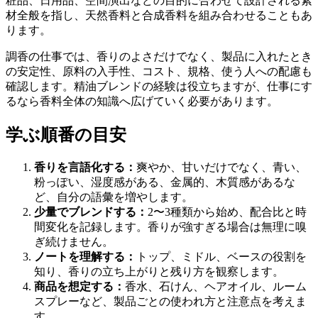
粧品、日用品、空間演出などの目的に合わせて設計される素
材全般を指し、天然香料と合成香料を組み合わせることもあ
ります。
調香の仕事では、香りのよさだけでなく、製品に入れたとき
の安定性、原料の入手性、コスト、規格、使う人への配慮も
確認します。精油ブレンドの経験は役立ちますが、仕事にす
るなら香料全体の知識へ広げていく必要があります。
学ぶ順番の目安
香りを言語化する：
爽やか、甘いだけでなく、青い、
粉っぽい、湿度感がある、金属的、木質感があるな
ど、自分の語彙を増やします。
少量でブレンドする：
2〜3種類から始め、配合比と時
間変化を記録します。香りが強すぎる場合は無理に嗅
ぎ続けません。
ノートを理解する：
トップ、ミドル、ベースの役割を
知り、香りの立ち上がりと残り方を観察します。
商品を想定する：
香水、石けん、ヘアオイル、ルーム
スプレーなど、製品ごとの使われ方と注意点を考えま
す。