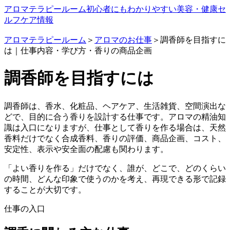
アロマテラピールーム
初心者にもわかりやすい美容・健康セ
ルフケア情報
アロマテラピールーム
＞
アロマのお仕事
＞調香師を目指すに
は｜仕事内容・学び方・香りの商品企画
調香師を目指すには
調香師は、香水、化粧品、ヘアケア、生活雑貨、空間演出な
どで、目的に合う香りを設計する仕事です。アロマの精油知
識は入口になりますが、仕事として香りを作る場合は、天然
香料だけでなく合成香料、香りの評価、商品企画、コスト、
安定性、表示や安全面の配慮も関わります。
「よい香りを作る」だけでなく、誰が、どこで、どのくらい
の時間、どんな印象で使うのかを考え、再現できる形で記録
することが大切です。
仕事の入口