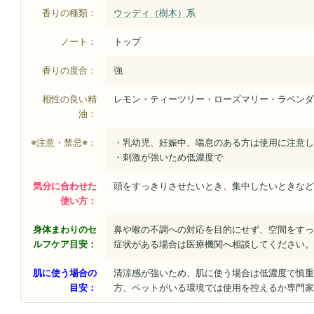
香りの種類：
ウッディ（樹木）系
ノート：
トップ
香りの度合：
強
相性の良い精
レモン・ティーツリー・ローズマリー・ラベンダ
油：
※注意・禁忌※：
・乳幼児、妊娠中、喘息のある方は使用に注意し
・刺激が強いため低濃度で
気分に合わせた
頭をすっきりさせたいとき、集中したいときなど
使い方：
身体まわりのセ
鼻や喉の不調への対応を目的にせず、空間をすっ
ルフケア目安：
症状がある場合は医療機関へ相談してください。
肌に使う場合の
清涼感が強いため、肌に使う場合は低濃度で慎重
目安：
方、ペットがいる環境では使用を控えるか専門家