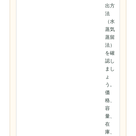
出方
法
（水
蒸気
蒸留
法）
を確
認し
まし
ょ
う。
価
格、
容
量、
在
庫、