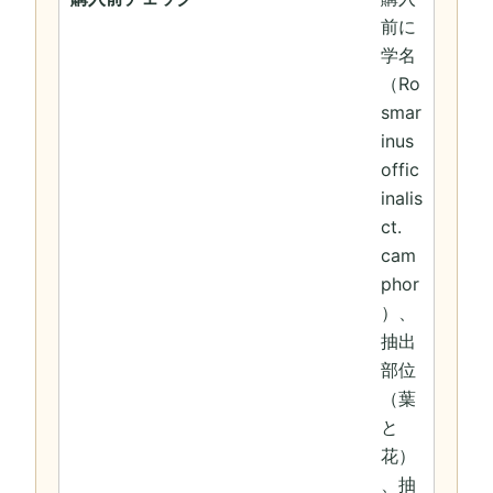
前に
学名
（Ro
smar
inus
offic
inalis
ct.
cam
phor
）、
抽出
部位
（葉
と
花）
、抽