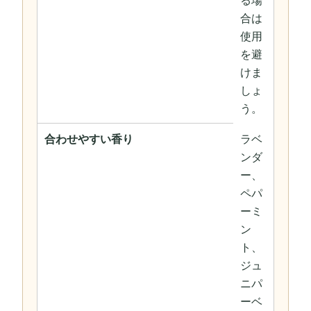
る場
合は
使用
を避
けま
しょ
う。
合わせやすい香り
ラベ
ンダ
ー、
ペパ
ーミ
ン
ト、
ジュ
ニパ
ーベ