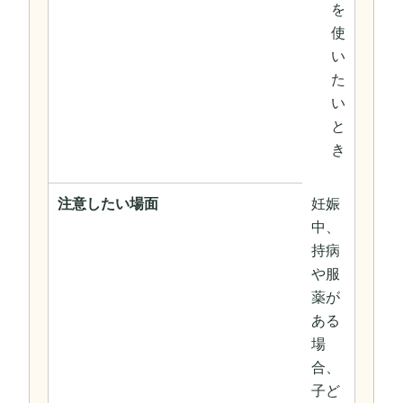
を
使
い
た
い
と
き
注意したい場面
妊娠
中、
持病
や服
薬が
ある
場
合、
子ど