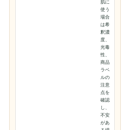
肌に
使う
場合
は希
釈濃
度、
光毒
性、
商品
ラベ
ルの
注意
点を
確認
し、
不安
があ