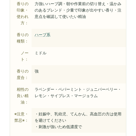
香りの
力強いハーブ調・朝や作業前の切り替え・温かみ
印象・
のあるブレンド・少量で印象が出やすい香り・注
使われ
意点を確認して使いたい精油
方：
香りの
ハーブ系
種類：
ノー
ミドル
ト：
香りの
強
度合：
相性の
ラベンダー・ペパーミント・ジュニパーベリー・
良い精
レモン・サイプレス・マージョラム
油：
※注意・
・妊娠中、乳幼児、てんかん、高血圧の方は使用
禁忌※：
を避けてください
・刺激が強いため低濃度で