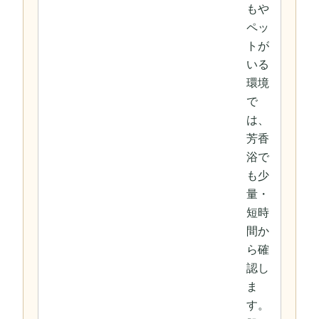
もや
ペッ
トが
いる
環境
で
は、
芳香
浴で
も少
量・
短時
間か
ら確
認し
ま
す。