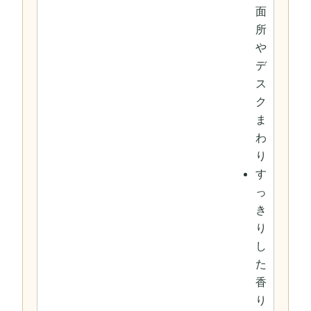
面
所
や
デ
ス
ク
ま
わ
り
す
っ
き
り
し
た
香
り