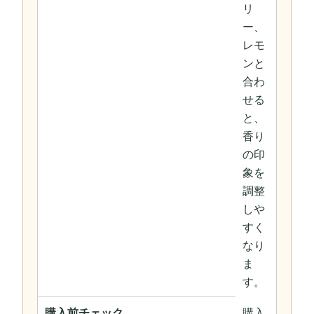
リ
ー、
レモ
ンと
合わ
せる
と、
香り
の印
象を
調整
しや
すく
なり
ま
す。
購入前チェック
購入