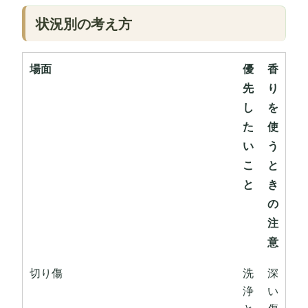
状況別の考え方
場面
優
香
先
り
し
を
た
使
い
う
こ
と
と
き
の
注
意
切り傷
洗
深
浄
い