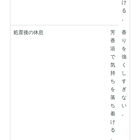
け
る
。
処置後の休息
芳
香
香
り
浴
を
で
強
気
く
持
し
ち
す
を
ぎ
落
な
ち
い
着
。
け
る
。