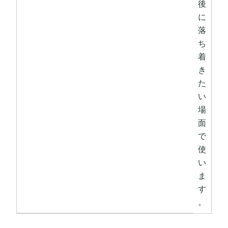
後
に
落
ち
着
き
た
い
場
面
で
使
い
ま
す
。