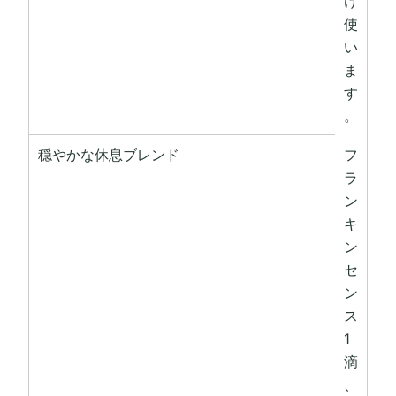
け
使
い
ま
す
。
穏やかな休息ブレンド
フ
ラ
ン
キ
ン
セ
ン
ス
1
滴
、