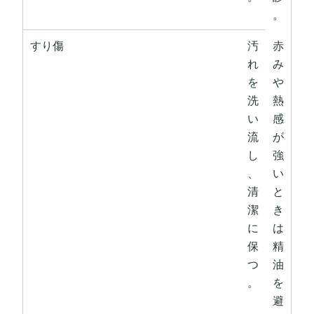
。
すり傷
汚
赤
れ
み
を
や
洗
熱
い
感
流
が
し
強
、
い
清
と
潔
き
に
は
保
精
つ
油
。
を
避