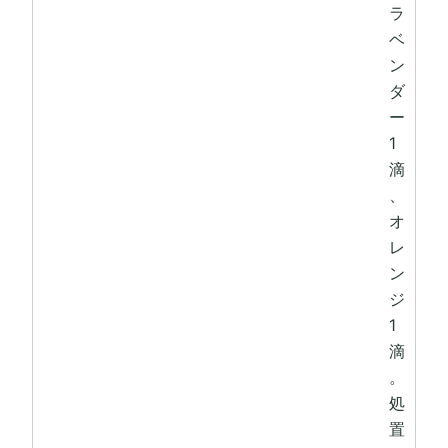
ラ
ベ
ン
ダ
ー
1
滴
、
オ
レ
ン
ジ
1
滴
。
処
置