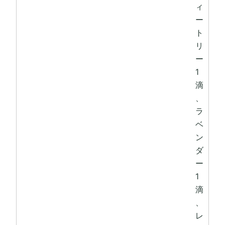
ィ
ー
ト
リ
ー
1
滴
、
ラ
ベ
ン
ダ
ー
1
滴
、
レ