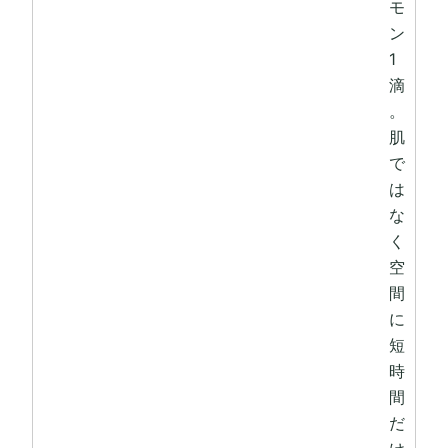
モ
ン
1
滴
。
肌
で
は
な
く
空
間
に
短
時
間
だ