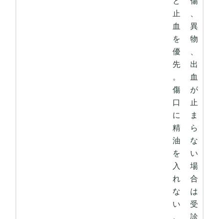
と
傷
止
、
血
異
を
物
優
、
先
出
。
血
傷
が
口
止
に
ま
精
ら
油
な
を
い
入
場
れ
合
な
は
い
受
。
診